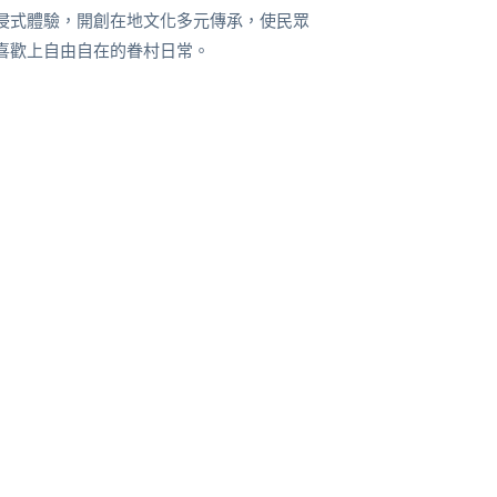
浸式體驗，開創在地文化多元傳承，使民眾
喜歡上自由自在的眷村日常。