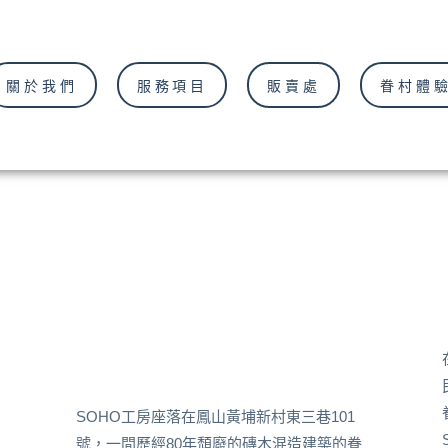
關於我們
服務項目
販賣處
眷村體
SOHO工房座落在鳳山黃埔新村東三巷101
號，一間歷經80年頹廢的磚木混造建築的眷