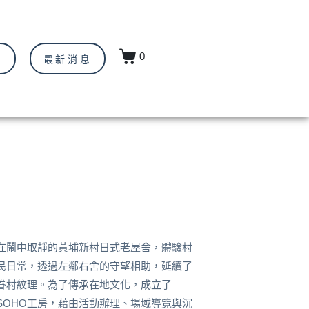
0
驗
最新消息
在鬧中取靜的黃埔新村日式老屋舍，體驗村
民日常，透過左鄰右舍的守望相助，延續了
眷村紋理。為了傳承在地文化，成立了
SOHO工房，藉由活動辦理、場域導覽與沉