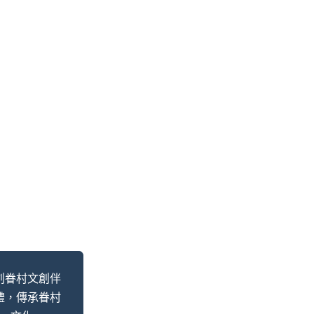
連結地方文史。
創眷村文創伴
擴展文化漣漪 。
禮，傳承眷村
持續創造歷史軌