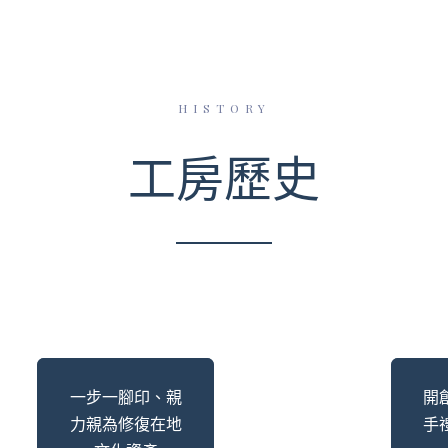
HISTORY
工房歷史
一步一腳印、親
開
力親為修復在地
手