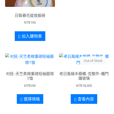
日製春花綻放飯碗
NT$
190
加入購物車
Out of Stock
村民-天竺柔棉重磅短袖圓領
老日風檜木櫥櫃-完整件-櫃門
T恤
鑲玻璃
NT$
590
NT$
18,000
選擇規格
查看內容