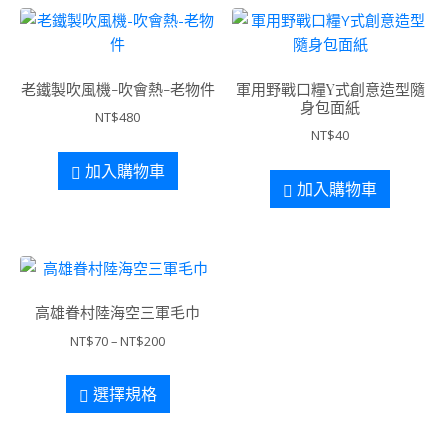
老鐵製吹風機-吹會熱-老物件
軍用野戰口糧Y式創意造型隨
身包面紙
NT$
480
NT$
40
加入購物車
加入購物車
高雄眷村陸海空三軍毛巾
NT$
70
–
NT$
200
選擇規格